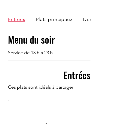
Entrées
Plats principaux
Desserts
Menu du soir
Service de 18 h à 23 h
Entrées
Ces plats sont idéals à partager